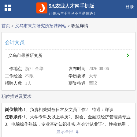
5A农业人才网手机版
登录
让伯乐与千里马不再是偶遇！
首页
>
义乌市果蔗研究所招聘网站
>
职位详情
会计文员
义乌市果蔗研究所
工作地点
浙江.金华
发布时间
2026-08-06
工作经验
不限
学历要求
大专
招聘人数
1人
薪资待遇
面议
职位描述及要求
岗位描述:
1、负责相关财务日常及文员工作2、待遇：详谈
任职条件:
1、大学专科及以上学历2、财会、金融或经济管理类专业
3、电脑操作熟练，专业基础知识扎实,有会计从业证4、性格稳重，
坚持原则、有较强的责任心
显示全部